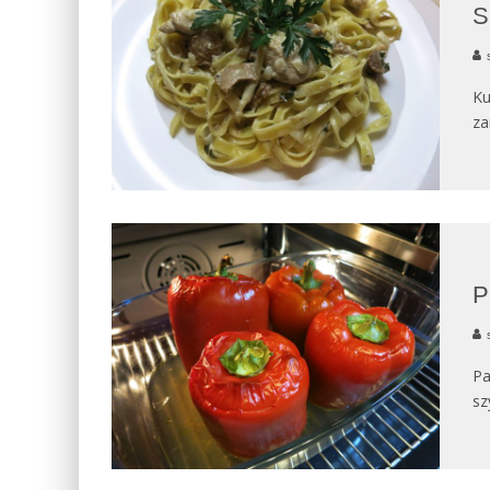
S
Ku
za
P
Pa
sz