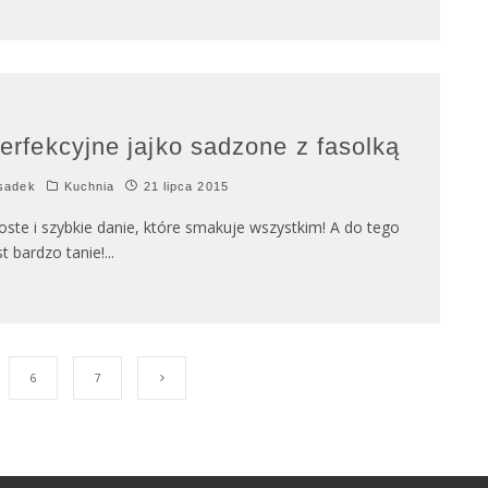
erfekcyjne jajko sadzone z fasolką
sadek
Kuchnia
21 lipca 2015
oste i szybkie danie, które smakuje wszystkim! A do tego
st bardzo tanie!
...
6
7