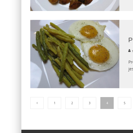
P
Pr
je
1
2
3
4
5