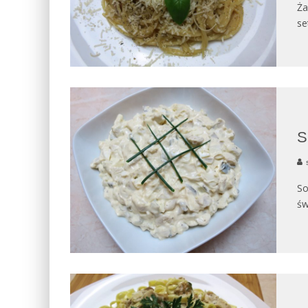
Ża
se
S
So
św