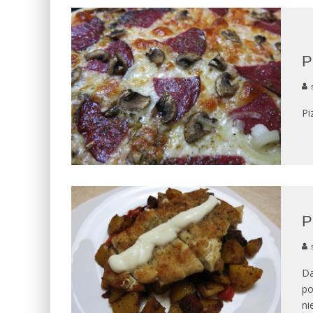
P
Pi
P
Da
po
ni