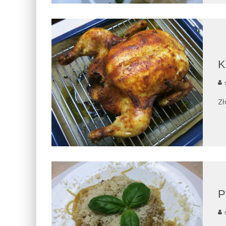
K
Zł
P