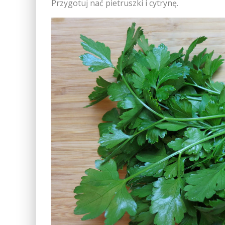
Przygotuj nać pietruszki i cytrynę.