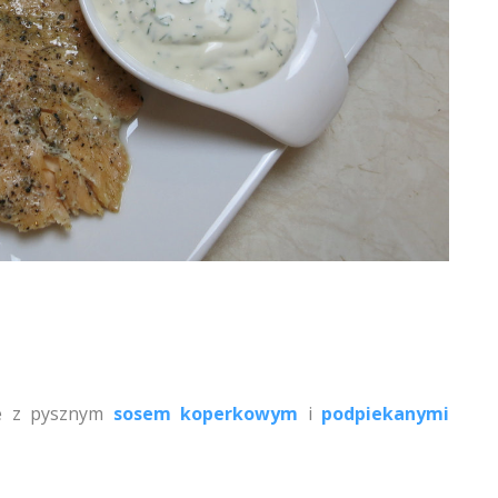
ce z pysznym
sosem koperkowym
i
podpiekanymi