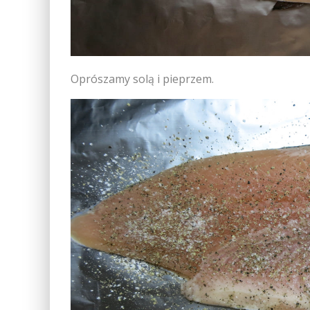
Oprószamy solą i pieprzem.